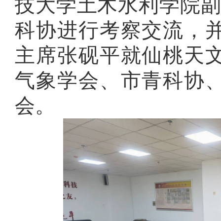
技大学土木水利学院
科协
进行考察交流，
主席
张砚平就仙桃天
气象学会
、
市青科协
会
。