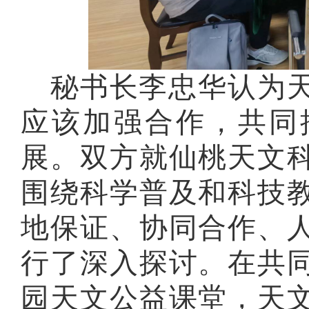
秘书
长李忠华
认为
应该加强合作，共同
展。双方就
仙桃
天文
围绕科学普及和科技
地保证、协同合作、
行了深入
探讨
。
在
共
园天文公益课堂，天